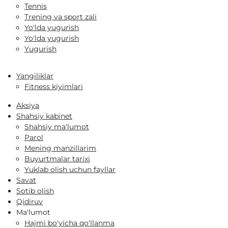
Tennis
Trening va sport zali
Yo'lda yugurish
Yo'lda yugurish
Yugurish
Yangiliklar
Fitness kiyimlari
Aksiya
Shahsiy kabinet
Shahsiy ma'lumot
Parol
Mening manzillarim
Buyurtmalar tarixi
Yuklab olish uchun fayllar
Savat
Sotib olish
Qidiruv
Ma'lumot
Hajmi bo'yicha qo'llanma