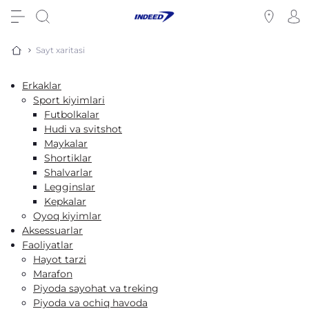
Sayt xaritasi
Erkaklar
Sport kiyimlari
Futbolkalar
Hudi va svitshot
Maykalar
Shortiklar
Shalvarlar
Legginslar
Kepkalar
Oyoq kiyimlar
Aksessuarlar
Faoliyatlar
Hayot tarzi
Marafon
Piyoda sayohat va treking
Piyoda va ochiq havoda