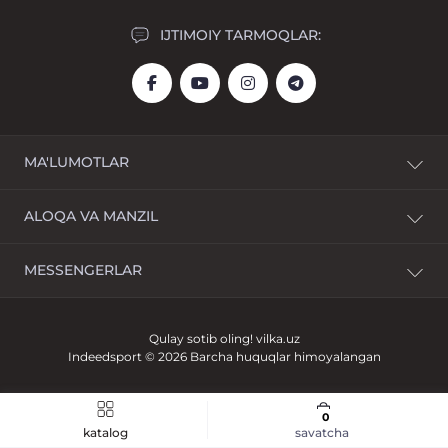
IJTIMOIY TARMOQLAR:
MA'LUMOTLAR
Yetkazib berish
ALOQA VA MANZIL
To'lov
Shartnoma shartlari
Mirzo Ulug‘bek tumani, Muhammad Yusuf ko‘chasi 1,
MESSENGERLAR
Sharhlar
Evos yaqinidagi Landmark Parkent bozori
Kontaktlar
info@indeedsport.uz
Mahsulotni qaytarish
Qulay sotib oling!
vilka.uz
Sayt xaritasi
Dushanba-Yakshanba: 10:00 dan 22:00 gacha
Indeedsport © 2026 Barcha huquqlar himoyalangan
Ishlab chiqaruvchilar
Aksiya
0
katalog
savatcha