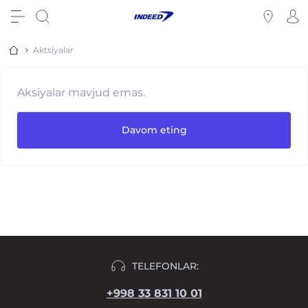
Aktsiyalar
Aksiyalar mavjud emas.
Davom eting
TELEFONLAR:
+998 33 831 10 01