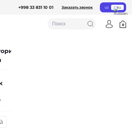
+998 33 831 10 01
Заказать звонок
uz
ru
0
гории
а
к
у