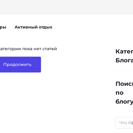
ары
Активный отдых
категории пока нет статей
Кате
Блог
Продолжить
Поис
по
блог