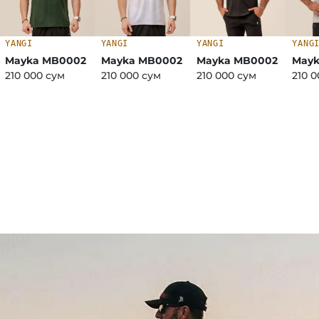
YANGI
YANGI
YANGI
YANG
Mayka MB0002
Mayka MB0002
Mayka MB0002
May
210 000 сум
210 000 сум
210 000 сум
210 
←
→