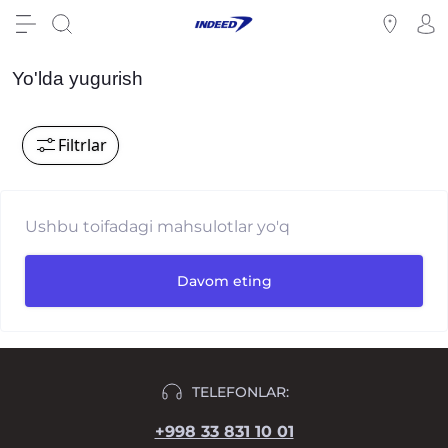
Yo'lda yugurish
Filtrlar
Ushbu toifadagi mahsulotlar yo'q
Davom eting
TELEFONLAR:
+998 33 831 10 01