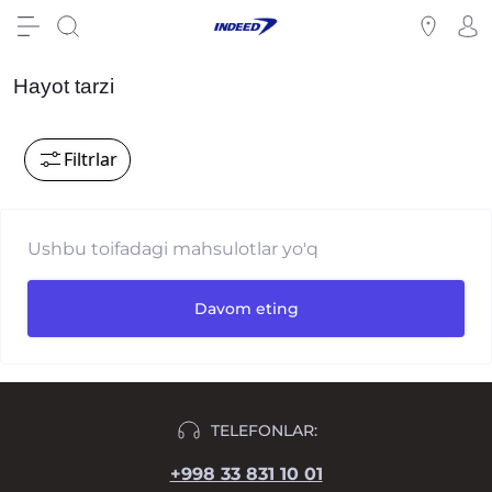
Hayot tarzi
Filtrlar
Ushbu toifadagi mahsulotlar yo'q
Davom eting
TELEFONLAR:
+998 33 831 10 01