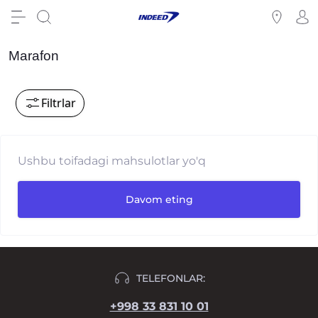
Marafon
Filtrlar
Ushbu toifadagi mahsulotlar yo'q
Davom eting
TELEFONLAR:
+998 33 831 10 01