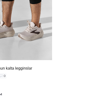
un kalta legginslar
0
ум