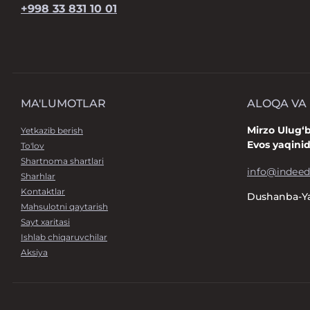
+998 33 831 10 01
MA'LUMOTLAR
ALOQA VA
Mirzo Ulug‘
Yetkazib berish
Evos yaqini
To'lov
Shartnoma shartlari
info@indeed
Sharhlar
Kontaktlar
Dushanba-Ya
Mahsulotni qaytarish
Sayt xaritasi
Ishlab chiqaruvchilar
Aksiya