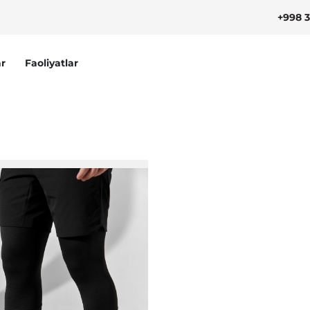
+998 3
r
Faoliyatlar