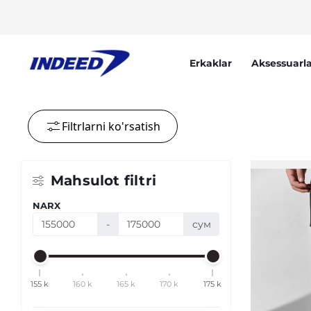
Erkaklar
Aksessuarla
Filtrlarni ko'rsatish
Mahsulot filtri
NARX
-
сум
155 k
160 k
165 k
170 k
175 k