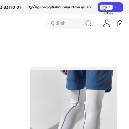
3 831 10 01
Qoʻngʻiroq qilishni buyurtma qilish
uz
ru
0