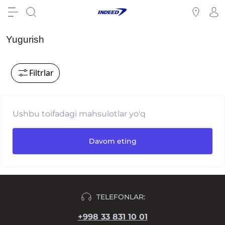
Yugurish
Filtrlar
Ushbu toifadagi mahsulotlar yo'q
Davom eting
TELEFONLAR:
+998 33 831 10 01