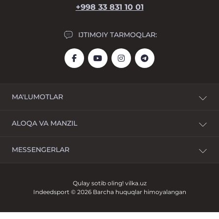
+998 33 831 10 01
IJTIMOIY TARMOQLAR:
MA'LUMOTLAR
Yetkazib berish
ALOQA VA MANZIL
To'lov
Shartnoma shartlari
Mirzo Ulug‘bek tumani, Muhammad Yusuf ko‘chasi 1,
MESSENGERLAR
Sharhlar
Evos yaqinidagi Landmark Parkent bozori
Kontaktlar
info@indeedsport.uz
Mahsulotni qaytarish
Qulay sotib oling!
vilka.uz
Sayt xaritasi
Dushanba-Yakshanba: 10:00 dan 22:00 gacha
Indeedsport © 2026 Barcha huquqlar himoyalangan
Ishlab chiqaruvchilar
Aksiya