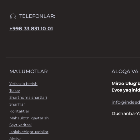
TELEFONLAR:
+998 33 831 10 01
MA'LUMOTLAR
ALOQA VA
Mirzo Ulug‘
Yetkazib berish
Evos yaqini
To'lov
Shartnoma shartlari
info@indeed
Sharhlar
Kontaktlar
Dushanba-Ya
Mahsulotni qaytarish
Sayt xaritasi
Ishlab chiqaruvchilar
Aksiya