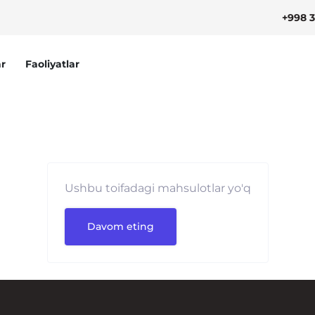
+998 3
r
Faoliyatlar
Ushbu toifadagi mahsulotlar yo'q
Davom eting