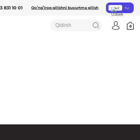
3 831 10 01
Qoʻngʻiroq qilishni buyurtma qilish
uz
ru
0