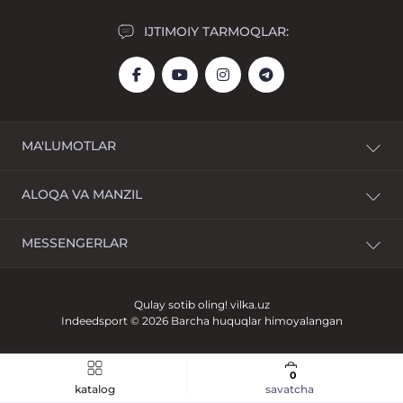
IJTIMOIY TARMOQLAR:
MA'LUMOTLAR
Yetkazib berish
ALOQA VA MANZIL
To'lov
Shartnoma shartlari
Mirzo Ulug‘bek tumani, Muhammad Yusuf ko‘chasi 1,
MESSENGERLAR
Sharhlar
Evos yaqinidagi Landmark Parkent bozori
Kontaktlar
info@indeedsport.uz
Mahsulotni qaytarish
Qulay sotib oling!
vilka.uz
Sayt xaritasi
Dushanba-Yakshanba: 10:00 dan 22:00 gacha
Indeedsport © 2026 Barcha huquqlar himoyalangan
Ishlab chiqaruvchilar
Aksiya
0
katalog
savatcha