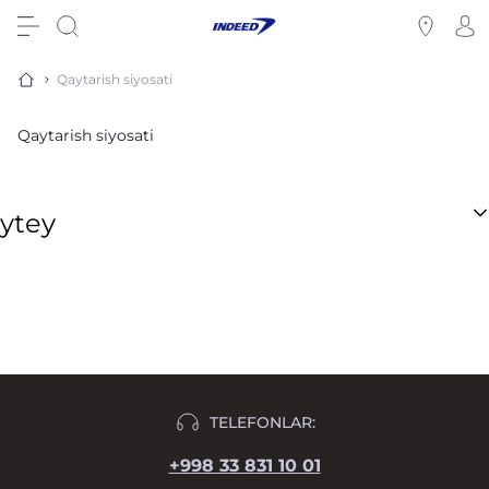
Qaytarish siyosati
Qaytarish siyosati
ytey
TELEFONLAR:
+998 33 831 10 01