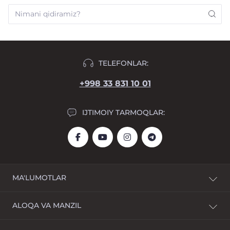
TELEFONLAR:
+998 33 831 10 01
IJTIMOIY TARMOQLAR:
MA'LUMOTLAR
Yetkazib berish
ALOQA VA MANZIL
To'lov
Shartnoma shartlari
Mirzo Ulug‘bek tumani, Muhammad Yusuf ko‘chasi 1,