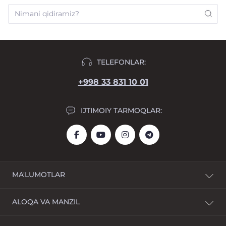
TELEFONLAR:
+998 33 831 10 01
IJTIMOIY TARMOQLAR:
MA'LUMOTLAR
Yetkazib berish
ALOQA VA MANZIL
To'lov
Shartnoma shartlari
Mirzo Ulug‘bek tumani, Muhammad Yusuf ko‘chasi 1,